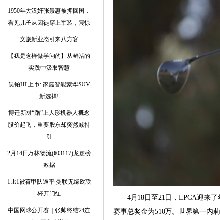
1950年大汉奸张景惠被押回国，
看见儿子从囚徒穿上军装，震惊
文旅新业态引来八方客
【我是这样做学问的】从鲜活的
实践中汲取智慧
昊铂HL上市: 家庭智能豪华SUV
新选择!
博迁新材“蹭”上人形机器人概念
股价起飞，重要股东却突然减持
引
2月14日万林物流(603117)龙虎榜
数据
1比1被荷甲队逼平 曼联无缘欧联
杯开门红
4月18日至21日，LPGA迎来了
中国网球公开赛｜张帅终结24连
赛事总奖金为510万。世界第一内