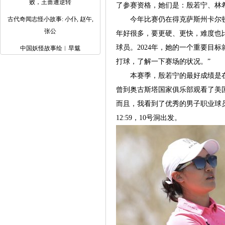
败，王蔷遭逆转
了参赛资格，她们是：殷若宁、林
古代奇闻志怪小故事: 小仆, 赵午,
今年比赛仍在得克萨斯州卡尔顿树林俱
张公
年好很多，要更硬、更快，难度也
球员。2024年，她的一个重要目
中国妖怪故事绘︳旱魃
打球，了解一下赛场的状况。”
本赛季，殷若宁的最好成绩是在朴
曾到奥古斯塔国家俱乐部观看了美
而且，我看到了优秀的男子职业球
12:59，10号洞出发。