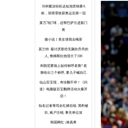
50米蝶泳轻松达短池世锦赛A
标，张雨霏收获奥运后第一冠
莱万7轮7球，还帮巴萨引进新门
将
微小说丨美女请我去喝茶
莫兰特: 最讨厌那些无脑吹乔丹的
人, 詹姆斯比他强大了100
布朗尼赛场上如何称呼老詹? 老
詹给出三个称呼, 要儿子喊自己
仙山百宝现，奇珍翻不停！《问
道》电脑版百宝翻牌活动火爆开
启！
知名记者辱骂全红婵后续: 黑料被
扒, 账户注销, 事关单位深
韩国网红 | 林真希