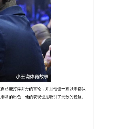
过自己能打爆乔丹的言论，并且他也一直以来都认
是非常的出色，他的表现也是吸引了无数的粉丝。