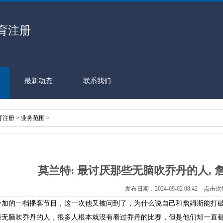
育注册
最新动态
联系我们
育注册
>
业务范围
>
莫兰特: 最讨厌那些无脑吹乔丹的人, 
发布日期：2024-09-02 08:42 点击次
参加的一档播客节目，这一次他又被问到了，为什么说自己和詹姆斯能打
些无脑吹乔丹的人，很多人根本就没有看过乔丹的比赛，但是他们却一直