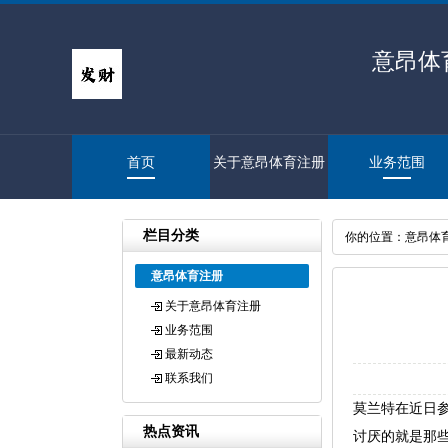
意昂体
首页
关于意昂体育注册
业务范围
栏目分类
你的位置：
意昂体
意昂体育注册
关于意昂体育注册
业务范围
最新动态
联系我们
莫兰特在近日
热点资讯
讨厌的就是那