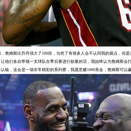
们，詹姆斯比乔丹强大了100倍，当然了有很多人会不认同我的观点，但
，让他们各自带领一支球队在季后赛进行较量的话，我始终认为詹姆斯会
认输，这会是一场非常精彩的系列赛，我愿意赌1000美金，詹姆斯可以